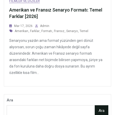
FILMLER VE DIZILER
Amerikan ve Fransız Senaryo Formatı: Temel
Farklar [2026]
Mar 17, 2026
Admin
Tags
Amerikan
,
Farklar
,
Formatı
,
Fransız
,
Senaryo
,
Temel
Senaryonu yazdın ama format yüzünden geri dönüt
alıyorsan, sorun çoğu zaman hikâyede değil sayfa
düzenindedir. Amerikan ve Fransız senaryo formatı
arasındaki farkları net biçimde bilirsen yapımcıya, jüriye ya
da fon kuruluna daha doğru dosya sunarsın. Bu ayrım
özellikle kısa film...
Ara
Ara