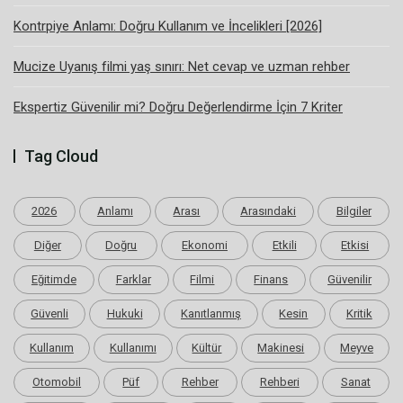
Kontrpiye Anlamı: Doğru Kullanım ve İncelikleri [2026]
Mucize Uyanış filmi yaş sınırı: Net cevap ve uzman rehber
Ekspertiz Güvenilir mi? Doğru Değerlendirme İçin 7 Kriter
Tag Cloud
2026
Anlamı
Arası
Arasındaki
Bilgiler
Diğer
Doğru
Ekonomi
Etkili
Etkisi
Eğitimde
Farklar
Filmi
Finans
Güvenilir
Güvenli
Hukuki
Kanıtlanmış
Kesin
Kritik
Kullanım
Kullanımı
Kültür
Makinesi
Meyve
Otomobil
Püf
Rehber
Rehberi
Sanat