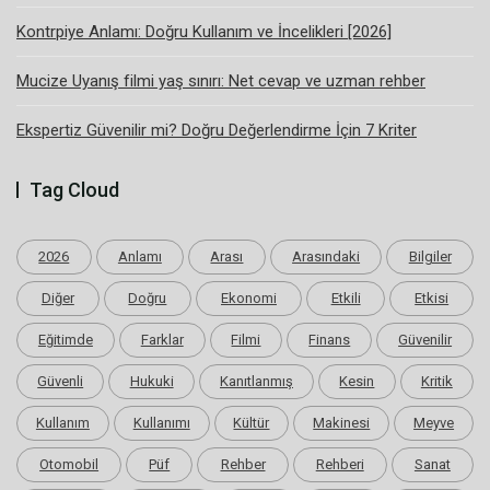
Kontrpiye Anlamı: Doğru Kullanım ve İncelikleri [2026]
Mucize Uyanış filmi yaş sınırı: Net cevap ve uzman rehber
Ekspertiz Güvenilir mi? Doğru Değerlendirme İçin 7 Kriter
Tag Cloud
2026
Anlamı
Arası
Arasındaki
Bilgiler
Diğer
Doğru
Ekonomi
Etkili
Etkisi
Eğitimde
Farklar
Filmi
Finans
Güvenilir
Güvenli
Hukuki
Kanıtlanmış
Kesin
Kritik
Kullanım
Kullanımı
Kültür
Makinesi
Meyve
Otomobil
Püf
Rehber
Rehberi
Sanat