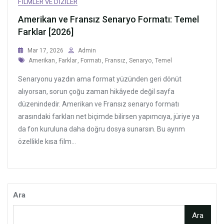
FILMLER VE DIZILER
Amerikan ve Fransız Senaryo Formatı: Temel
Farklar [2026]
Mar 17, 2026
Admin
Tags
Amerikan
,
Farklar
,
Formatı
,
Fransız
,
Senaryo
,
Temel
Senaryonu yazdın ama format yüzünden geri dönüt
alıyorsan, sorun çoğu zaman hikâyede değil sayfa
düzenindedir. Amerikan ve Fransız senaryo formatı
arasındaki farkları net biçimde bilirsen yapımcıya, jüriye ya
da fon kuruluna daha doğru dosya sunarsın. Bu ayrım
özellikle kısa film...
Ara
Ara