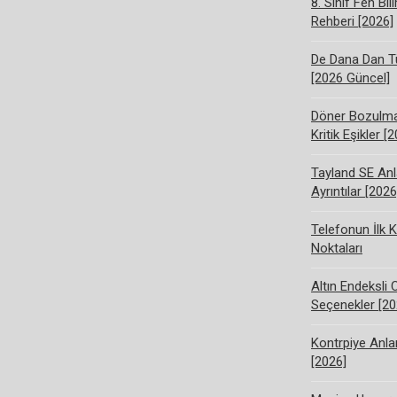
8. Sınıf Fen Bi
Rehberi [2026]
De Dana Dan Tü
[2026 Güncel]
Döner Bozulma 
Kritik Eşikler [
Tayland SE Anl
Ayrıntılar [2026
Telefonun İlk K
Noktaları
Altın Endeksli 
Seçenekler [20
Kontrpiye Anlam
[2026]