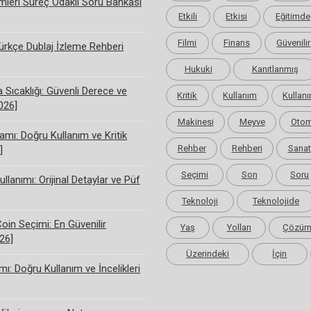
limleri Süreç Odaklı Soru Bankası
Etkili
Etkisi
Eğitimde
Filmi
Finans
Güvenilir
rkçe Dublaj İzleme Rehberi
Hukuki
Kanıtlanmış
Sıcaklığı: Güvenli Derece ve
Kritik
Kullanım
Kullanı
2026]
Makinesi
Meyve
Otom
amı: Doğru Kullanım ve Kritik
Rehber
Rehberi
Sanat
]
Seçimi
Son
Soru
ullanımı: Orijinal Detaylar ve Püf
Teknoloji
Teknolojide
Coin Seçimi: En Güvenilir
Yaş
Yolları
Çözü
26]
Üzerindeki
İçin
ı: Doğru Kullanım ve İncelikleri