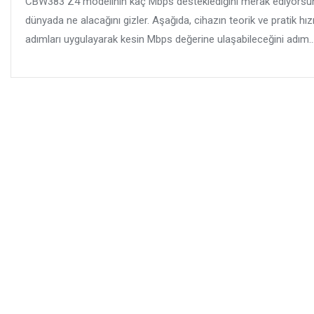
CBW383 Z4 modelinin kaç Mbps desteklediğini merak ediyorsun
dünyada ne alacağını gizler. Aşağıda, cihazın teorik ve pratik hı
adımları uygulayarak kesin Mbps değerine ulaşabileceğini adım..