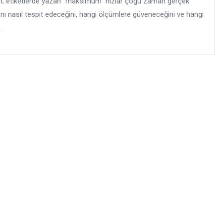
; etiketlerde yazan “maksimum” hızlar çoğu zaman gerçek
zını nasıl tespit edeceğini, hangi ölçümlere güveneceğini ve hangi
.