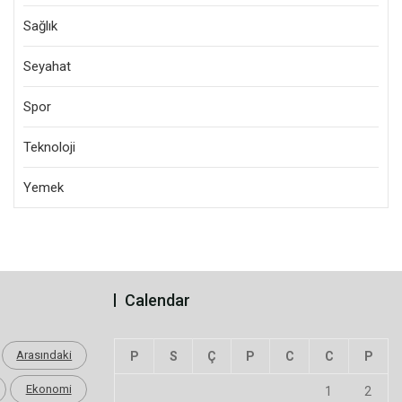
Sağlık
Seyahat
Spor
Teknoloji
Yemek
Calendar
Arasındaki
P
S
Ç
P
C
C
P
Ekonomi
1
2