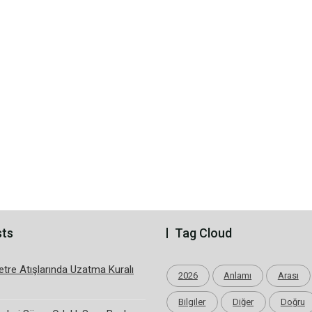
sts
Tag Cloud
tre Atışlarında Uzatma Kuralı
2026
Anlamı
Arası
Bilgiler
Diğer
Doğru