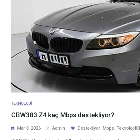
TEKNOLOJI
CBW383 Z4 kaç Mbps destekliyor?
Tags
Mar 8, 2026
Admin
Destekliyor
,
Mbps
,
Teknoloji|