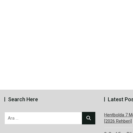
Search Here
Latest Po
Hentbolda 7 Me
Arama:
[2026 Rehberi]