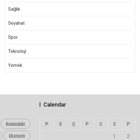
Sağlık
Seyahat
Spor
Teknoloji
Yemek
Calendar
Arasındaki
P
S
Ç
P
C
C
P
Ekonomi
1
2