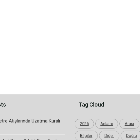
sts
Tag Cloud
tre Atışlarında Uzatma Kuralı
2026
Anlamı
Arası
Bilgiler
Diğer
Doğru