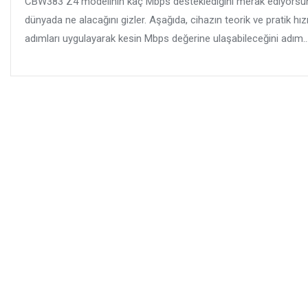
CBW383 Z4 modelinin kaç Mbps desteklediğini merak ediyorsun
dünyada ne alacağını gizler. Aşağıda, cihazın teorik ve pratik hı
adımları uygulayarak kesin Mbps değerine ulaşabileceğini adım..