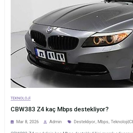
TEKNOLOJI
CBW383 Z4 kaç Mbps destekliyor?
Tags
Mar 8, 2026
Admin
Destekliyor
,
Mbps
,
Teknoloji|