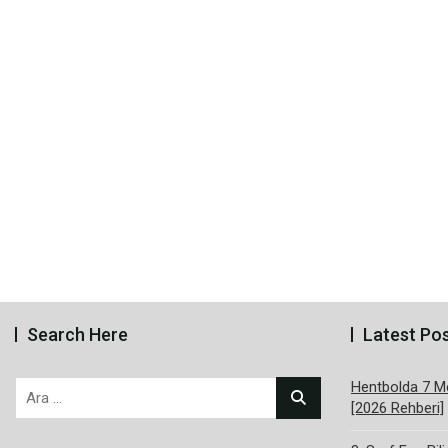
Search Here
Latest Po
Hentbolda 7 Me
Arama:
[2026 Rehberi]