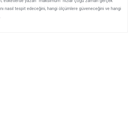
; etiketlerde yazan “maksimum” hızlar çoğu zaman gerçek
zını nasıl tespit edeceğini, hangi ölçümlere güveneceğini ve hangi
.