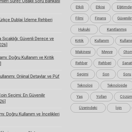
limleri Süreç Odaklı Soru Bankası
Etkili
Etkisi
Eğitimde
Filmi
Finans
Güvenilir
rkçe Dublaj İzleme Rehberi
Hukuki
Kanıtlanmış
Sıcaklığı: Güvenli Derece ve
Kritik
Kullanım
Kullanı
2026]
Makinesi
Meyve
Otom
amı: Doğru Kullanım ve Kritik
Rehber
Rehberi
Sanat
]
Seçimi
Son
Soru
ullanımı: Orijinal Detaylar ve Püf
Teknoloji
Teknolojide
Coin Seçimi: En Güvenilir
Yaş
Yolları
Çözü
26]
Üzerindeki
İçin
ı: Doğru Kullanım ve İncelikleri