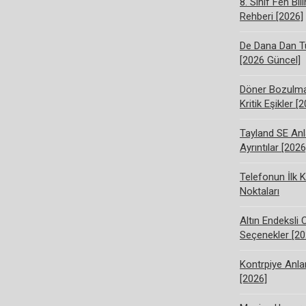
8. Sınıf Fen Bi
Rehberi [2026]
De Dana Dan Tü
[2026 Güncel]
Döner Bozulma 
Kritik Eşikler [
Tayland SE Anl
Ayrıntılar [2026
Telefonun İlk K
Noktaları
Altın Endeksli 
Seçenekler [20
Kontrpiye Anlam
[2026]