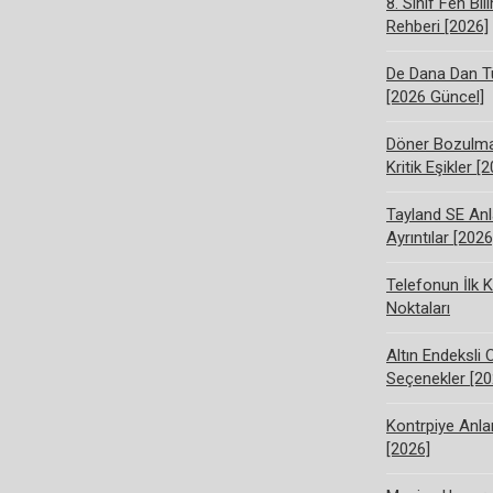
8. Sınıf Fen Bi
Rehberi [2026]
De Dana Dan Tü
[2026 Güncel]
Döner Bozulma 
Kritik Eşikler [
Tayland SE Anl
Ayrıntılar [2026
Telefonun İlk K
Noktaları
Altın Endeksli 
Seçenekler [20
Kontrpiye Anlam
[2026]