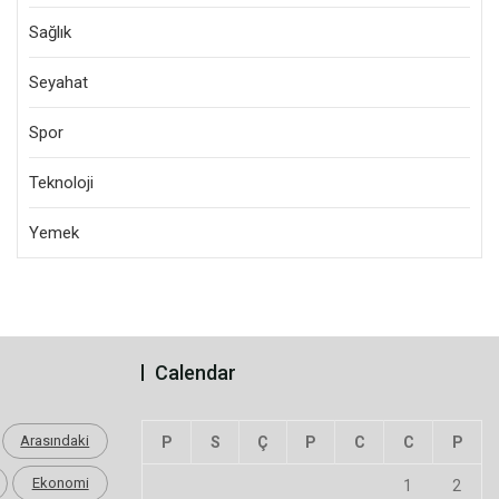
Sağlık
Seyahat
Spor
Teknoloji
Yemek
Calendar
Arasındaki
P
S
Ç
P
C
C
P
Ekonomi
1
2