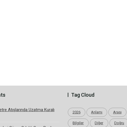
sts
Tag Cloud
tre Atışlarında Uzatma Kuralı
2026
Anlamı
Arası
Bilgiler
Diğer
Doğru