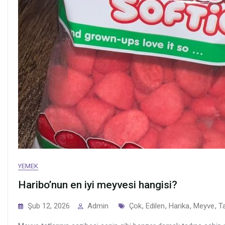
YEMEK
Haribo’nun en iyi meyvesi hangisi?
Tags
Şub 12, 2026
Admin
Çok
,
Edilen
,
Harika
,
Meyve
,
Ta