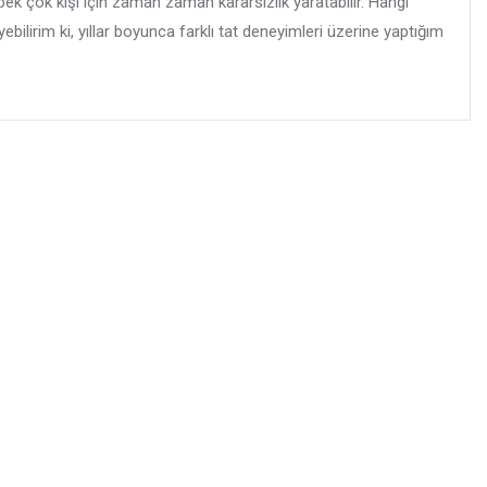
ek çok kişi için zaman zaman kararsızlık yaratabilir. Hangi
lirim ki, yıllar boyunca farklı tat deneyimleri üzerine yaptığım