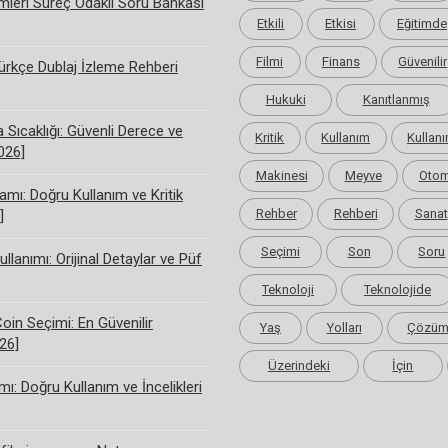
limleri Süreç Odaklı Soru Bankası
Etkili
Etkisi
Eğitimde
Filmi
Finans
Güvenilir
rkçe Dublaj İzleme Rehberi
Hukuki
Kanıtlanmış
Sıcaklığı: Güvenli Derece ve
Kritik
Kullanım
Kullanı
2026]
Makinesi
Meyve
Otom
amı: Doğru Kullanım ve Kritik
Rehber
Rehberi
Sanat
]
Seçimi
Son
Soru
ullanımı: Orijinal Detaylar ve Püf
Teknoloji
Teknolojide
Coin Seçimi: En Güvenilir
Yaş
Yolları
Çözü
26]
Üzerindeki
İçin
ı: Doğru Kullanım ve İncelikleri