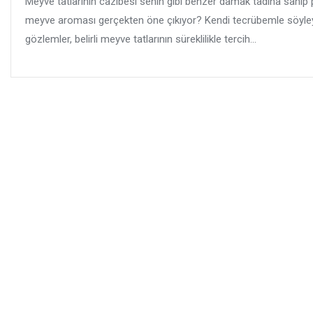
Meyve tatlarının cazibesi senin gibi benzer damak tadına sahip p
meyve aroması gerçekten öne çıkıyor? Kendi tecrübemle söyleyebi
gözlemler, belirli meyve tatlarının süreklilikle tercih...