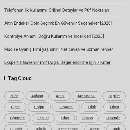
Telefonun İlk Kullanımı: Orijinal Detaylar ve Püf Noktaları
Altın Endeksli Coin Seçimi: En Güvenilir Seçenekler [2026]
Kontrpiye Anlamı: Doğru Kullanım ve İncelikleri [2026]
Mucize Uyanış filmi yaş sınırı: Net cevap ve uzman rehber
Ekspertiz Güvenilir mi? Doğru Değerlendirme İçin 7 Kriter
Tag Cloud
2026
Anlamı
Arası
Arasındaki
Bilgiler
Diğer
Doğru
Ekonomi
Etkili
Etkisi
Eğitimde
Farklar
Filmi
Finans
Güvenilir
Güvenli
Hukuki
Kanıtlanmış
Kesin
Kritik