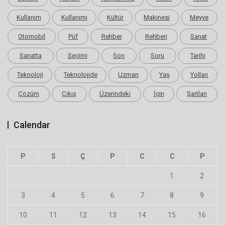
Kullanım
Kullanımı
Kültür
Makinesi
Meyve
Otomobil
Püf
Rehber
Rehberi
Sanat
Sanatta
Seçimi
Son
Soru
Tarihi
Teknoloji
Teknolojide
Uzman
Yaş
Yolları
Çözüm
Çıkış
Üzerindeki
İçin
Şartları
Calendar
P
S
Ç
P
C
C
P
1
2
3
4
5
6
7
8
9
10
11
12
13
14
15
16