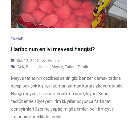
YEMEK
Haribo’nun en iyi meyvesi hangisi?
Şub 12, 2026
Admin
Tags
Çok
,
Edilen
,
Harika
,
Meyve
,
Tatları
,
Tercih
Meyve tatlarının cazibesi senin gibi benzer damak tadına
sahip pek çok kişi için zaman zaman kararsızlık yaratabilir.
Hangi meyve aroması gerçekten öne çıkıyor? Kendi
tecrübemle söyleyebilirim ki, yıllar boyunca farklı tat
deneyimleri üzerine yaptığım gözlemler, belirli meyve
tatlarının süreklilikle tercih...