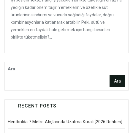
İyi beslenmekte, hangi yiyecekleri birlikte tükettiğin en az ne
yediğin kadar önem taşır. Yemeklerin ve özellikle süt
ürünlerinin sindirimi ve vücuda sağladığı faydalar, doğru
kombinasyonlarla katlanarak artabilir. Peki, sütü ve
yemekleri en faydalı hale getirmek için hangi besinleri
birlikte tüketmelisin?...
Ara
Ara
RECENT POSTS
Hentbolda 7 Metre Atışlarında Uzatma Kuralı [2026 Rehberi]