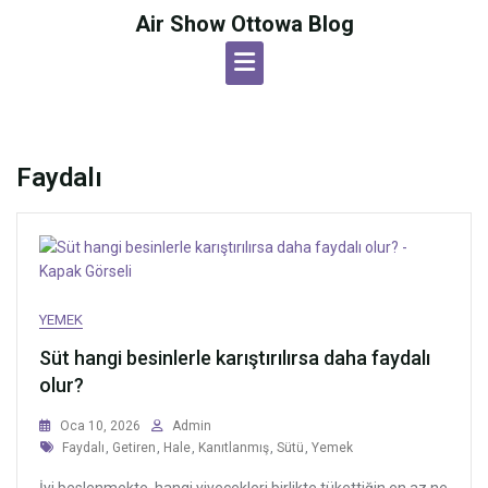
Skip
Air Show Ottowa Blog
to
content
Faydalı
YEMEK
Süt hangi besinlerle karıştırılırsa daha faydalı
olur?
Oca 10, 2026
Admin
Tags
Faydalı
,
Getiren
,
Hale
,
Kanıtlanmış
,
Sütü
,
Yemek