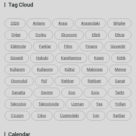
Tag Cloud
2026
Anlamı
Arası
Arasındaki
Bilgiler
Diğer
Doğru
Ekonomi
Etkili
Etkisi
Eğitimde
Farklar
Filmi
Finans
Güvenilir
Güvenli
Hukuki
Kanıtlanmış
Kesin
Kritik
Kullanım
Kullanımı
Kültür
Makinesi
Meyve
Otomobil
Püf
Rehber
Rehberi
Sanat
Sanatta
Seçimi
Son
Soru
Tarihi
Teknoloji
Teknolojide
Uzman
Yaş
Yolları
Çözüm
Çıkış
Üzerindeki
İçin
Şartları
Calendar