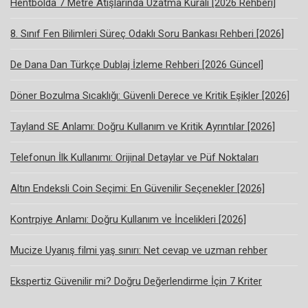
Hentbolda 7 Metre Atışlarında Uzatma Kuralı [2026 Rehberi]
8. Sınıf Fen Bilimleri Süreç Odaklı Soru Bankası Rehberi [2026]
De Dana Dan Türkçe Dublaj İzleme Rehberi [2026 Güncel]
Döner Bozulma Sıcaklığı: Güvenli Derece ve Kritik Eşikler [2026]
Tayland SE Anlamı: Doğru Kullanım ve Kritik Ayrıntılar [2026]
Telefonun İlk Kullanımı: Orijinal Detaylar ve Püf Noktaları
Altın Endeksli Coin Seçimi: En Güvenilir Seçenekler [2026]
Kontrpiye Anlamı: Doğru Kullanım ve İncelikleri [2026]
Mucize Uyanış filmi yaş sınırı: Net cevap ve uzman rehber
Ekspertiz Güvenilir mi? Doğru Değerlendirme İçin 7 Kriter