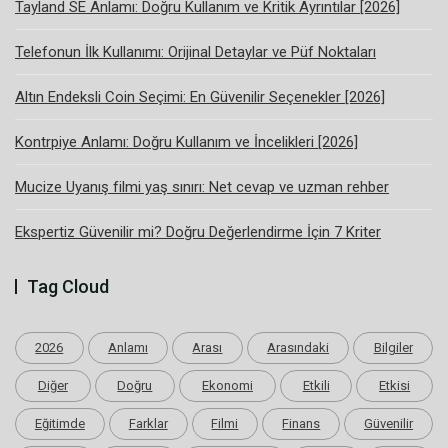
Tayland SE Anlamı: Doğru Kullanım ve Kritik Ayrıntılar [2026]
Telefonun İlk Kullanımı: Orijinal Detaylar ve Püf Noktaları
Altın Endeksli Coin Seçimi: En Güvenilir Seçenekler [2026]
Kontrpiye Anlamı: Doğru Kullanım ve İncelikleri [2026]
Mucize Uyanış filmi yaş sınırı: Net cevap ve uzman rehber
Ekspertiz Güvenilir mi? Doğru Değerlendirme İçin 7 Kriter
Tag Cloud
2026
Anlamı
Arası
Arasındaki
Bilgiler
Diğer
Doğru
Ekonomi
Etkili
Etkisi
Eğitimde
Farklar
Filmi
Finans
Güvenilir