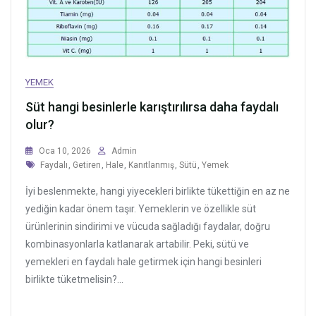
YEMEK
Süt hangi besinlerle karıştırılırsa daha faydalı
olur?
Oca 10, 2026
Admin
Tags
Faydalı
,
Getiren
,
Hale
,
Kanıtlanmış
,
Sütü
,
Yemek
İyi beslenmekte, hangi yiyecekleri birlikte tükettiğin en az ne
yediğin kadar önem taşır. Yemeklerin ve özellikle süt
ürünlerinin sindirimi ve vücuda sağladığı faydalar, doğru
kombinasyonlarla katlanarak artabilir. Peki, sütü ve
yemekleri en faydalı hale getirmek için hangi besinleri
birlikte tüketmelisin?...