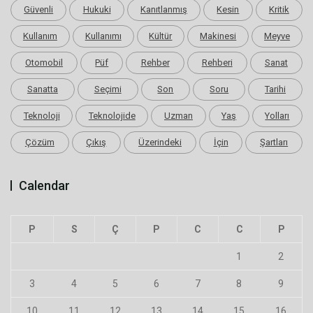
Güvenli
Hukuki
Kanıtlanmış
Kesin
Kritik
Kullanım
Kullanımı
Kültür
Makinesi
Meyve
Otomobil
Püf
Rehber
Rehberi
Sanat
Sanatta
Seçimi
Son
Soru
Tarihi
Teknoloji
Teknolojide
Uzman
Yaş
Yolları
Çözüm
Çıkış
Üzerindeki
İçin
Şartları
Calendar
P
S
Ç
P
C
C
P
1
2
3
4
5
6
7
8
9
10
11
12
13
14
15
16