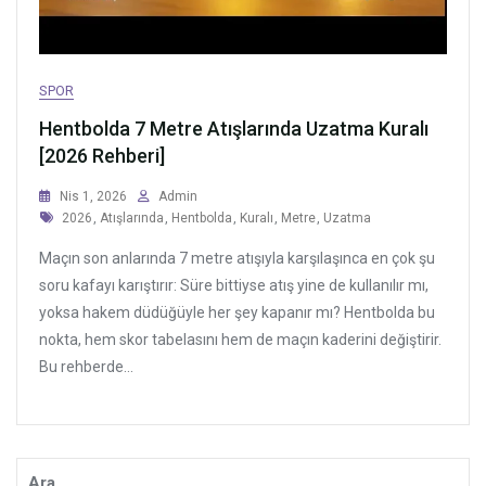
SPOR
Hentbolda 7 Metre Atışlarında Uzatma Kuralı
[2026 Rehberi]
Nis 1, 2026
Admin
Tags
2026
,
Atışlarında
,
Hentbolda
,
Kuralı
,
Metre
,
Uzatma
Maçın son anlarında 7 metre atışıyla karşılaşınca en çok şu
soru kafayı karıştırır: Süre bittiyse atış yine de kullanılır mı,
yoksa hakem düdüğüyle her şey kapanır mı? Hentbolda bu
nokta, hem skor tabelasını hem de maçın kaderini değiştirir.
Bu rehberde...
Ara