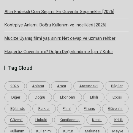
Altın Endeksli Coin Seçimi: En Güvenilir Seçenekler [2026]
Kontrpiye Anlamı: Doğru Kullanım ve İncelikleri [2026]
Mucize Uyanış filmi yaş sınırı: Net cevap ve uzman rehber
Ekspertiz Güvenilir mi? Doğru Değerlendirme İçin 7 Kriter
Tag Cloud
2026
Anlamı
Arası
Arasındaki
Bilgiler
Diğer
Doğru
Ekonomi
Etkili
Etkisi
Eğitimde
Farklar
Filmi
Finans
Güvenilir
Güvenli
Hukuki
Kanıtlanmış
Kesin
Kritik
Kullanım
Kullanımı
Kültür
Makinesi
Meyve