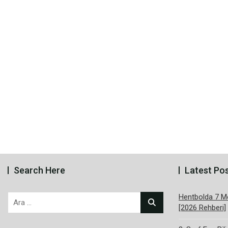
Search Here
Latest Po
Hentbolda 7 Me
Arama:
[2026 Rehberi]