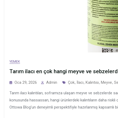
YEMEK
Tarım ilacı en çok hangi meyve ve sebzelerd
Tags
Oca 29, 2026
Admin
Çok
,
İlacı
,
Kalıntısı
,
Meyve
,
Se
Tarım ilacı kalıntıları, soframıza ulaşan meyve ve sebzelerde sağ
konusunda hassassan, hangi ürünlerdeki kalıntıların daha riskli 
Ottowa Blog’un deneyimli perspektifiyle hazırlanmış kapsamlı bir