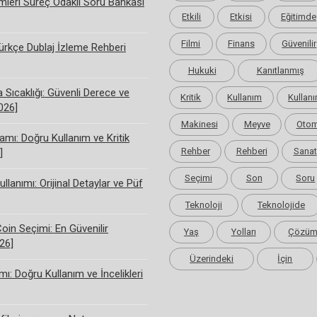
limleri Süreç Odaklı Soru Bankası
Etkili
Etkisi
Eğitimde
Filmi
Finans
Güvenilir
rkçe Dublaj İzleme Rehberi
Hukuki
Kanıtlanmış
Sıcaklığı: Güvenli Derece ve
Kritik
Kullanım
Kullanı
2026]
Makinesi
Meyve
Otom
amı: Doğru Kullanım ve Kritik
Rehber
Rehberi
Sanat
]
Seçimi
Son
Soru
ullanımı: Orijinal Detaylar ve Püf
Teknoloji
Teknolojide
Coin Seçimi: En Güvenilir
Yaş
Yolları
Çözü
26]
Üzerindeki
İçin
ı: Doğru Kullanım ve İncelikleri