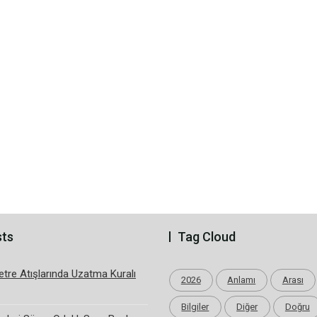
sts
Tag Cloud
tre Atışlarında Uzatma Kuralı
2026
Anlamı
Arası
Bilgiler
Diğer
Doğru