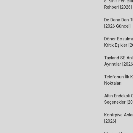
8. Sınıf Fen Bi
Rehberi [2026]
De Dana Dan Tü
[2026 Güncel]
Döner Bozulma 
Kritik Eşikler [
Tayland SE Anl
Ayrıntılar [2026
Telefonun İlk K
Noktaları
Altın Endeksli 
Seçenekler [20
Kontrpiye Anlam
[2026]