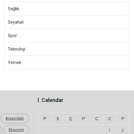
Sağlık
Seyahat
Spor
Teknoloji
Yemek
Calendar
Arasındaki
P
S
Ç
P
C
C
P
Ekonomi
1
2