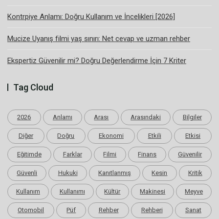
Kontrpiye Anlamı: Doğru Kullanım ve İncelikleri [2026]
Mucize Uyanış filmi yaş sınırı: Net cevap ve uzman rehber
Ekspertiz Güvenilir mi? Doğru Değerlendirme İçin 7 Kriter
Tag Cloud
2026
Anlamı
Arası
Arasındaki
Bilgiler
Diğer
Doğru
Ekonomi
Etkili
Etkisi
Eğitimde
Farklar
Filmi
Finans
Güvenilir
Güvenli
Hukuki
Kanıtlanmış
Kesin
Kritik
Kullanım
Kullanımı
Kültür
Makinesi
Meyve
Otomobil
Püf
Rehber
Rehberi
Sanat