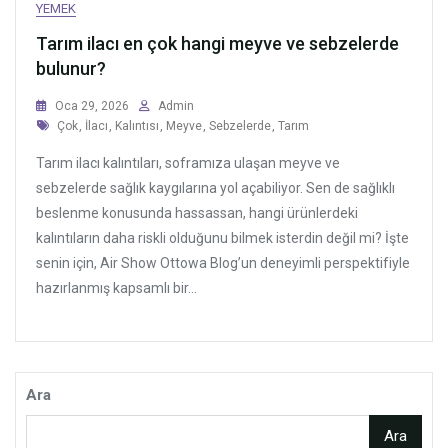
YEMEK
Tarım ilacı en çok hangi meyve ve sebzelerde
bulunur?
Oca 29, 2026
Admin
Tags
Çok
,
İlacı
,
Kalıntısı
,
Meyve
,
Sebzelerde
,
Tarım
Tarım ilacı kalıntıları, soframıza ulaşan meyve ve
sebzelerde sağlık kaygılarına yol açabiliyor. Sen de sağlıklı
beslenme konusunda hassassan, hangi ürünlerdeki
kalıntıların daha riskli olduğunu bilmek isterdin değil mi? İşte
senin için, Air Show Ottowa Blog’un deneyimli perspektifiyle
hazırlanmış kapsamlı bir...
Ara
Ara