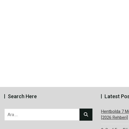
Search Here
Latest Po
Hentbolda 7 Me
Arama:
[2026 Rehberi]