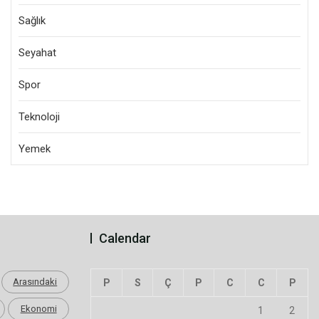
Sağlık
Seyahat
Spor
Teknoloji
Yemek
Calendar
Arasındaki
P
S
Ç
P
C
C
P
Ekonomi
1
2