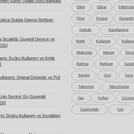
limleri Süreç Odaklı Soru Bankası
Etkili
Etkisi
Eğitimde
Filmi
Finans
Güvenilir
rkçe Dublaj İzleme Rehberi
Hukuki
Kanıtlanmış
Sıcaklığı: Güvenli Derece ve
Kritik
Kullanım
Kullanı
2026]
Makinesi
Meyve
Otom
amı: Doğru Kullanım ve Kritik
Rehber
Rehberi
Sanat
]
Seçimi
Son
Soru
ullanımı: Orijinal Detaylar ve Püf
Teknoloji
Teknolojide
Coin Seçimi: En Güvenilir
Yaş
Yolları
Çözü
26]
Üzerindeki
İçin
ı: Doğru Kullanım ve İncelikleri