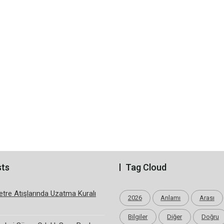
sts
Tag Cloud
tre Atışlarında Uzatma Kuralı
2026
Anlamı
Arası
Bilgiler
Diğer
Doğru