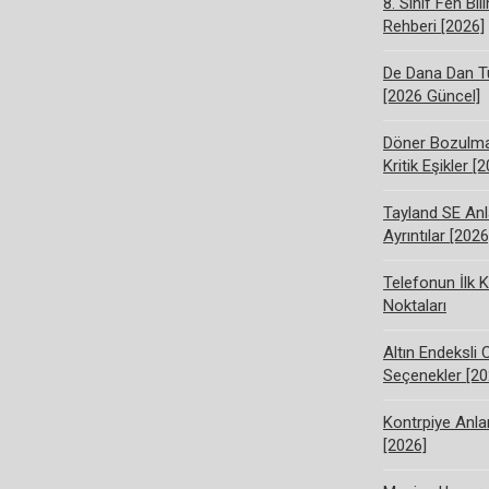
8. Sınıf Fen Bi
Rehberi [2026]
De Dana Dan Tü
[2026 Güncel]
Döner Bozulma 
Kritik Eşikler [
Tayland SE Anl
Ayrıntılar [2026
Telefonun İlk K
Noktaları
Altın Endeksli 
Seçenekler [20
Kontrpiye Anlam
[2026]