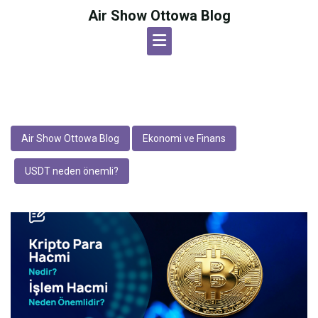
Skip
Air Show Ottowa Blog
to
content
Air Show Ottowa Blog
Ekonomi ve Finans
USDT neden önemli?