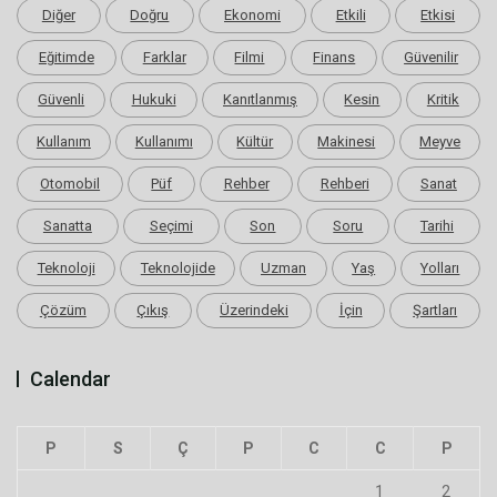
Diğer
Doğru
Ekonomi
Etkili
Etkisi
Eğitimde
Farklar
Filmi
Finans
Güvenilir
Güvenli
Hukuki
Kanıtlanmış
Kesin
Kritik
Kullanım
Kullanımı
Kültür
Makinesi
Meyve
Otomobil
Püf
Rehber
Rehberi
Sanat
Sanatta
Seçimi
Son
Soru
Tarihi
Teknoloji
Teknolojide
Uzman
Yaş
Yolları
Çözüm
Çıkış
Üzerindeki
İçin
Şartları
Calendar
P
S
Ç
P
C
C
P
1
2