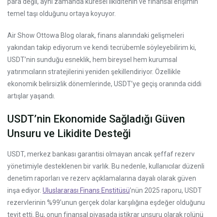
para değil, aynı zamanda küresel likiditenin ve finansal erişimin
temel taşı olduğunu ortaya koyuyor.
Air Show Ottowa Blog olarak, finans alanındaki gelişmeleri
yakından takip ediyorum ve kendi tecrübemle söyleyebilirim ki,
USDT’nin sunduğu esneklik, hem bireysel hem kurumsal
yatırımcıların stratejilerini yeniden şekillendiriyor. Özellikle
ekonomik belirsizlik dönemlerinde, USDT’ye geçiş oranında ciddi
artışlar yaşandı.
USDT’nin Ekonomide Sağladığı Güven
Unsuru ve Likidite Desteği
USDT, merkez bankası garantisi olmayan ancak şeffaf rezerv
yönetimiyle desteklenen bir varlık. Bu nedenle, kullanıcılar düzenli
denetim raporları ve rezerv açıklamalarına dayalı olarak güven
inşa ediyor.
Uluslararası Finans Enstitüsü
’nün 2025 raporu, USDT
rezervlerinin %99’unun gerçek dolar karşılığına eşdeğer olduğunu
teyit etti. Bu, onun finansal piyasada istikrar unsuru olarak rolünü