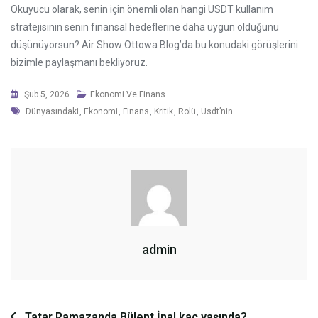
Okuyucu olarak, senin için önemli olan hangi USDT kullanım
stratejisinin senin finansal hedeflerine daha uygun olduğunu
düşünüyorsun? Air Show Ottowa Blog’da bu konudaki görüşlerini
bizimle paylaşmanı bekliyoruz.
Şub 5, 2026
Ekonomi Ve Finans
Tags
Dünyasındaki
,
Ekonomi
,
Finans
,
Kritik
,
Rolü
,
Usdt’nin
admin
Yazı
Tatar Ramazanda Bülent İnal kaç yaşında?