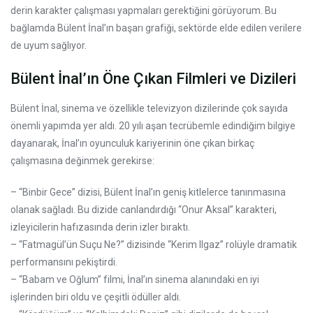
derin karakter çalışması yapmaları gerektiğini görüyorum. Bu
bağlamda Bülent İnal’ın başarı grafiği, sektörde elde edilen verilere
de uyum sağlıyor.
Bülent İnal’ın Öne Çıkan Filmleri ve Dizileri
Bülent İnal, sinema ve özellikle televizyon dizilerinde çok sayıda
önemli yapımda yer aldı. 20 yılı aşan tecrübemle edindiğim bilgiye
dayanarak, İnal’ın oyunculuk kariyerinin öne çıkan birkaç
çalışmasına değinmek gerekirse:
– “Binbir Gece” dizisi, Bülent İnal’ın geniş kitlelerce tanınmasına
olanak sağladı. Bu dizide canlandırdığı “Onur Aksal” karakteri,
izleyicilerin hafızasında derin izler bıraktı.
– “Fatmagül’ün Suçu Ne?” dizisinde “Kerim Ilgaz” rolüyle dramatik
performansını pekiştirdi.
– “Babam ve Oğlum” filmi, İnal’ın sinema alanındaki en iyi
işlerinden biri oldu ve çeşitli ödüller aldı.