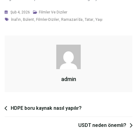
Şub 4, 2026
Filmler Ve Diziler
Tags
İnal’ın
,
Bülent
,
Filmler-Diziler
,
Ramazan’da
,
Tatar
,
Yaşı
admin
Yazı
HDPE boru kaynak nasıl yapılır?
gezinmesi
USDT neden önemli?