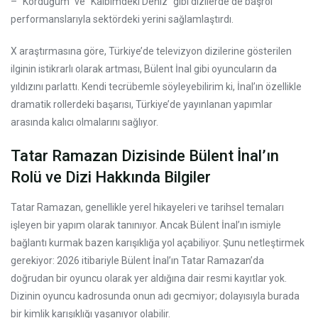
– “Kördüğüm” ve “Kalbimdeki Deniz” gibi dizilerde de başrol
performanslarıyla sektördeki yerini sağlamlaştırdı.
X araştırmasına göre, Türkiye’de televizyon dizilerine gösterilen
ilginin istikrarlı olarak artması, Bülent İnal gibi oyuncuların da
yıldızını parlattı. Kendi tecrübemle söyleyebilirim ki, İnal’ın özellikle
dramatik rollerdeki başarısı, Türkiye’de yayınlanan yapımlar
arasında kalıcı olmalarını sağlıyor.
Tatar Ramazan Dizisinde Bülent İnal’ın
Rolü ve Dizi Hakkında Bilgiler
Tatar Ramazan, genellikle yerel hikayeleri ve tarihsel temaları
işleyen bir yapım olarak tanınıyor. Ancak Bülent İnal’ın ismiyle
bağlantı kurmak bazen karışıklığa yol açabiliyor. Şunu netleştirmek
gerekiyor: 2026 itibariyle Bülent İnal’ın Tatar Ramazan’da
doğrudan bir oyuncu olarak yer aldığına dair resmi kayıtlar yok.
Dizinin oyuncu kadrosunda onun adı gecmiyor; dolayısıyla burada
bir kimlik karışıklığı yaşanıyor olabilir.