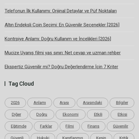
Telefonun İlk Kullanımı: Orijinal Detaylar ve Püf Noktaları
Altın Endeksli Coin Seçimi: En Güvenilir Seçenekler [2026]
Kontrpiye Anlamı: Doğru Kullanım ve İncelikleri [2026]
Mucize Uyanış filmi yaş sınırı: Net cevap ve uzman rehber
Ekspertiz Güvenilir mi? Doğru Değerlendirme İçin 7 Kriter
Tag Cloud
2026
Anlamı
Arası
Arasındaki
Bilgiler
Diğer
Doğru
Ekonomi
Etkili
Etkisi
Eğitimde
Farklar
Filmi
Finans
Güvenilir
Güvenli
Hukuki
Kanıtlanmış
Kesin
Kritik