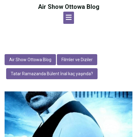
Skip
Air Show Ottowa Blog
to
content
Air Show Ottowa Blog
Filmler ve Diziler
Tatar Ramazanda Bülent İnal kaç yaşında?