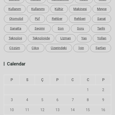
Kullanım
Kullanımı
Kültür
Makinesi
Meyve
Otomobil
Püf
Rehber
Rehberi
Sanat
Sanatta
Seçimi
Son
Soru
Tarihi
Teknoloji
Teknolojide
Uzman
Yaş
Yolları
Çözüm
Çıkış
Üzerindeki
İçin
Şartları
Calendar
P
S
Ç
P
C
C
P
1
2
3
4
5
6
7
8
9
10
11
12
13
14
15
16