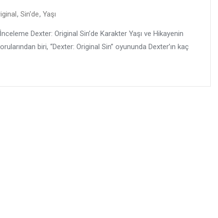
iginal
,
Sin'de
,
Yaşı
ı İnceleme Dexter: Original Sin’de Karakter Yaşı ve Hikayenin
ularından biri, “Dexter: Original Sin” oyununda Dexter’ın kaç