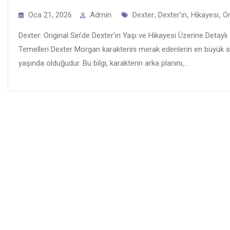
Tags
Oca 21, 2026
Admin
Dexter
,
Dexter'ın
,
Hikayesi
,
Or
Dexter: Original Sin’de Dexter’ın Yaşı ve Hikayesi Üzerine Detayl
Temelleri Dexter Morgan karakterini merak edenlerin en büyük sor
yaşında olduğudur. Bu bilgi, karakterin arka planını,...