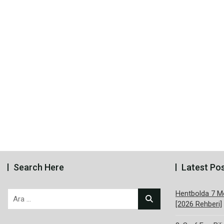
Search Here
Latest Po
Hentbolda 7 Me
Arama:
[2026 Rehberi]