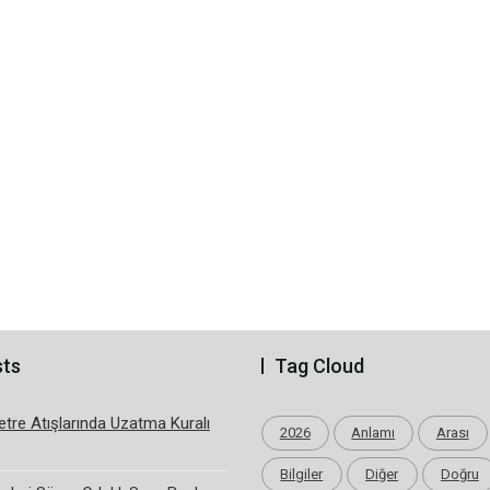
sts
Tag Cloud
tre Atışlarında Uzatma Kuralı
2026
Anlamı
Arası
Bilgiler
Diğer
Doğru