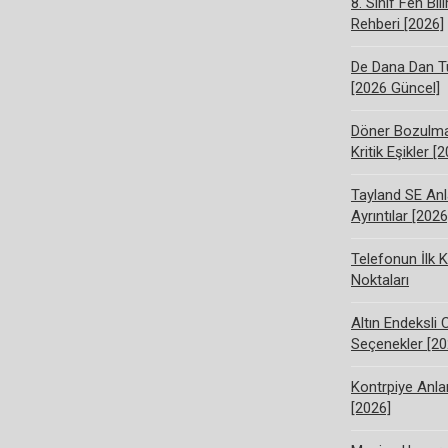
8. Sınıf Fen Bi
Rehberi [2026]
De Dana Dan Tü
[2026 Güncel]
Döner Bozulma 
Kritik Eşikler [
Tayland SE Anl
Ayrıntılar [2026
Telefonun İlk K
Noktaları
Altın Endeksli 
Seçenekler [20
Kontrpiye Anlam
[2026]