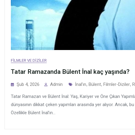
FILMLER VE DIZILER
Tatar Ramazanda Bülent İnal kaç yaşında?
Tags
Şub 4, 2026
Admin
İnal’ın
,
Bülent
,
Filmler-Diziler
,
R
Tatar Ramazan ve Bülent İnal: Yaş, Kariyer ve Öne Çıkan Yapımla
dünyasının dikkat çeken yapımları arasında yer alıyor. Ancak, bu d
Özellikle Bülent İnal’ın...