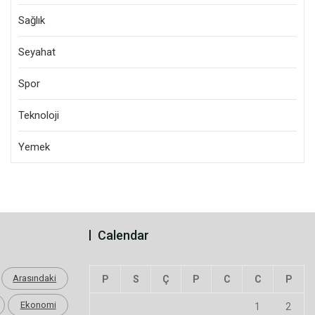
Sağlık
Seyahat
Spor
Teknoloji
Yemek
Calendar
Arasındaki
P
S
Ç
P
C
C
P
Ekonomi
1
2