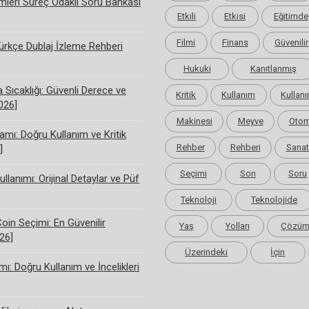
limleri Süreç Odaklı Soru Bankası
Etkili
Etkisi
Eğitimde
Filmi
Finans
Güvenilir
rkçe Dublaj İzleme Rehberi
Hukuki
Kanıtlanmış
Sıcaklığı: Güvenli Derece ve
Kritik
Kullanım
Kullanı
2026]
Makinesi
Meyve
Otom
amı: Doğru Kullanım ve Kritik
Rehber
Rehberi
Sanat
]
Seçimi
Son
Soru
ullanımı: Orijinal Detaylar ve Püf
Teknoloji
Teknolojide
Coin Seçimi: En Güvenilir
Yaş
Yolları
Çözü
26]
Üzerindeki
İçin
ı: Doğru Kullanım ve İncelikleri