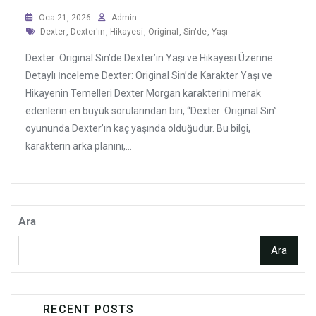
Oca 21, 2026
Admin
Tags
Dexter
,
Dexter'ın
,
Hikayesi
,
Original
,
Sin'de
,
Yaşı
Dexter: Original Sin’de Dexter’ın Yaşı ve Hikayesi Üzerine
Detaylı İnceleme Dexter: Original Sin’de Karakter Yaşı ve
Hikayenin Temelleri Dexter Morgan karakterini merak
edenlerin en büyük sorularından biri, “Dexter: Original Sin”
oyununda Dexter’ın kaç yaşında olduğudur. Bu bilgi,
karakterin arka planını,...
Ara
Ara
RECENT POSTS