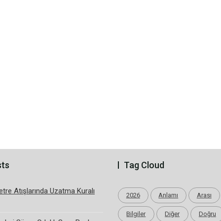
sts
Tag Cloud
tre Atışlarında Uzatma Kuralı
2026
Anlamı
Arası
Bilgiler
Diğer
Doğru