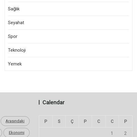
Sağlık
Seyahat
Spor
Teknoloji
Yemek
Calendar
Arasındaki
P
S
Ç
P
C
C
P
Ekonomi
1
2