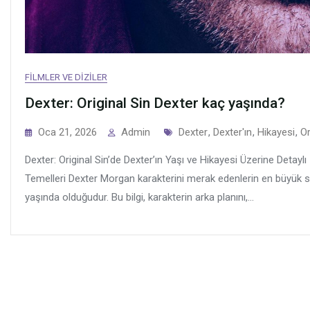
FILMLER VE DIZILER
Dexter: Original Sin Dexter kaç yaşında?
Tags
Oca 21, 2026
Admin
Dexter
,
Dexter'ın
,
Hikayesi
,
Or
Dexter: Original Sin’de Dexter’ın Yaşı ve Hikayesi Üzerine Detayl
Temelleri Dexter Morgan karakterini merak edenlerin en büyük sor
yaşında olduğudur. Bu bilgi, karakterin arka planını,...