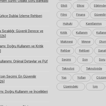
limleri Süreç Odaklı Soru Bankası
Etkili
Etkisi
Eğitimde
Filmi
Finans
Güvenilir
rkçe Dublaj İzleme Rehberi
Hukuki
Kanıtlanmış
Sıcaklığı: Güvenli Derece ve
Kritik
Kullanım
Kullanı
2026]
Makinesi
Meyve
Otom
amı: Doğru Kullanım ve Kritik
Rehber
Rehberi
Sanat
]
Seçimi
Son
Soru
ullanımı: Orijinal Detaylar ve Püf
Teknoloji
Teknolojide
Coin Seçimi: En Güvenilir
Yaş
Yolları
Çözü
26]
Üzerindeki
İçin
ı: Doğru Kullanım ve İncelikleri