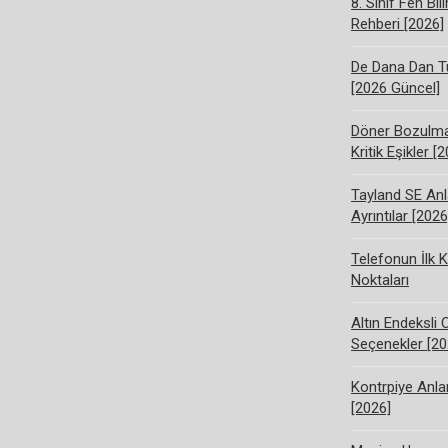
8. Sınıf Fen Bi
Rehberi [2026]
De Dana Dan Tü
[2026 Güncel]
Döner Bozulma 
Kritik Eşikler [
Tayland SE Anl
Ayrıntılar [2026
Telefonun İlk K
Noktaları
Altın Endeksli 
Seçenekler [20
Kontrpiye Anlam
[2026]