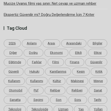
Mucize Uyanış filmi yaş sınırı: Net cevap ve uzman rehber
Ekspertiz Güvenilir mi? Doğru Değerlendirme İçin 7 Kriter
Tag Cloud
2026
Anlamı
Arası
Arasındaki
Bilgiler
Diğer
Doğru
Ekonomi
Etkili
Etkisi
Eğitimde
Farklar
Filmi
Finans
Güvenilir
Güvenli
Hukuki
Kanıtlanmış
Kesin
Kritik
Kullanım
Kullanımı
Kültür
Makinesi
Meyve
Otomobil
Püf
Rehber
Rehberi
Sanat
Sanatta
Seçimi
Son
Soru
Tarihi
Teknoloji
Teknolojide
Uzman
Yaş
Yolları