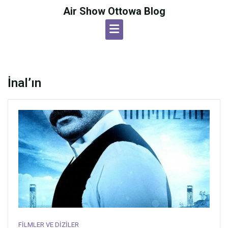
Skip
Air Show Ottowa Blog
to
content
İnal’ın
FILMLER VE DIZILER