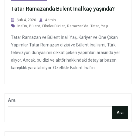
Tatar Ramazanda Bülent İnal kaç yaşında?
Şub 4, 2026
Admin
Tags
İnal’ın
,
Bülent
,
Filmler-Diziler
,
Ramazan’da
,
Tatar
,
Yaşı
Tatar Ramazan ve Bülent İnal: Yaş, Kariyer ve Öne Çıkan
Yapımlar Tatar Ramazan dizisi ve Bülent İnal ismi, Türk
televizyon dünyasının dikkat çeken yapımları arasında yer
alıyor. Ancak, bu dizi ve aktör hakkındaki detaylar bazen
karışıklık yaratabiliyor. Özellikle Bülent İnal’ın...
Ara
Ara