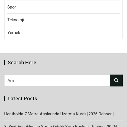
Spor
Teknoloji
Yemek
Search Here
Arama:
Latest Posts
Hentbolda 7 Metre Atışlarında Uzatma Kuralı [2026 Rehberi]
8. Sınıf Fen Bilimleri Süreç Odaklı Soru Bankası Rehberi [2026]