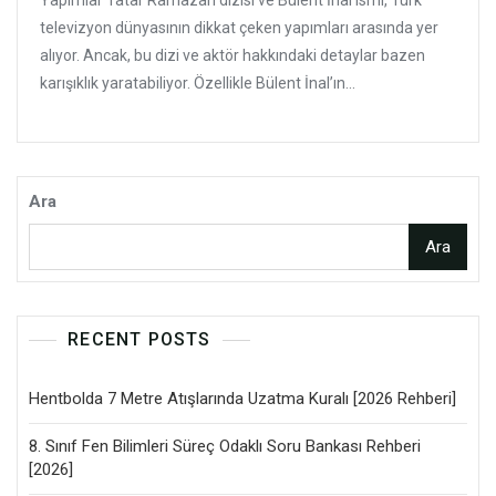
Yapımlar Tatar Ramazan dizisi ve Bülent İnal ismi, Türk
televizyon dünyasının dikkat çeken yapımları arasında yer
alıyor. Ancak, bu dizi ve aktör hakkındaki detaylar bazen
karışıklık yaratabiliyor. Özellikle Bülent İnal’ın...
Ara
Ara
RECENT POSTS
Hentbolda 7 Metre Atışlarında Uzatma Kuralı [2026 Rehberi]
8. Sınıf Fen Bilimleri Süreç Odaklı Soru Bankası Rehberi
[2026]