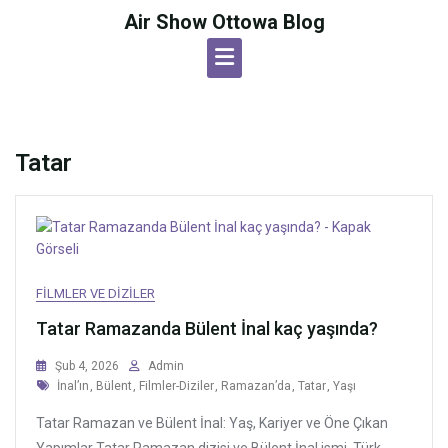
Skip
Air Show Ottowa Blog
to
content
Tatar
FILMLER VE DIZILER
Tatar Ramazanda Bülent İnal kaç yaşında?
Şub 4, 2026
Admin
Tags
İnal’ın
,
Bülent
,
Filmler-Diziler
,
Ramazan’da
,
Tatar
,
Yaşı
Tatar Ramazan ve Bülent İnal: Yaş, Kariyer ve Öne Çıkan