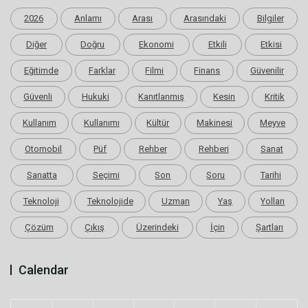
2026
Anlamı
Arası
Arasındaki
Bilgiler
Diğer
Doğru
Ekonomi
Etkili
Etkisi
Eğitimde
Farklar
Filmi
Finans
Güvenilir
Güvenli
Hukuki
Kanıtlanmış
Kesin
Kritik
Kullanım
Kullanımı
Kültür
Makinesi
Meyve
Otomobil
Püf
Rehber
Rehberi
Sanat
Sanatta
Seçimi
Son
Soru
Tarihi
Teknoloji
Teknolojide
Uzman
Yaş
Yolları
Çözüm
Çıkış
Üzerindeki
İçin
Şartları
Calendar