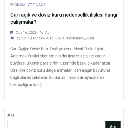
EKONOMI VE FINANS
Cari açık ve döviz kuru nedensellik ilişkisi hangi
çalışmalar?
Oca 16, 2026
Admin
Tags
Açığın
,
Üzerindeki
,
Cari
,
Döviz
,
Kanıtlanmış
,
Kuru
Cari Açığın Döviz Kuru Değişimlerini Nasıl Etkilediğini
Anlamak Yurtiçi ekonominin dış ticaret açığı ne kadar
büyürse, ülkenin para birimi üzerinde baskı o kadar artar.
Özellikle döviz kuru dalgalanmaları, cari açığın boyutuna
bağlı olarak şekillenir. Bu durum, finansal piyasalarda
belirsizliği artırdığı...
Ara
Ara