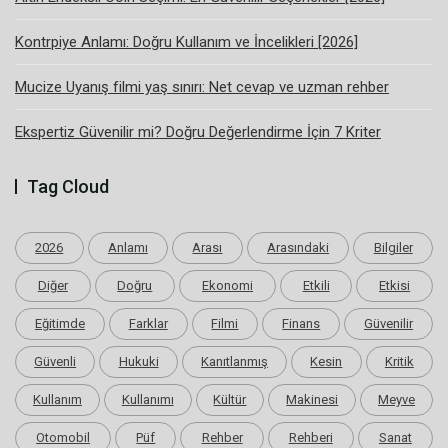
Kontrpiye Anlamı: Doğru Kullanım ve İncelikleri [2026]
Mucize Uyanış filmi yaş sınırı: Net cevap ve uzman rehber
Ekspertiz Güvenilir mi? Doğru Değerlendirme İçin 7 Kriter
Tag Cloud
2026
Anlamı
Arası
Arasındaki
Bilgiler
Diğer
Doğru
Ekonomi
Etkili
Etkisi
Eğitimde
Farklar
Filmi
Finans
Güvenilir
Güvenli
Hukuki
Kanıtlanmış
Kesin
Kritik
Kullanım
Kullanımı
Kültür
Makinesi
Meyve
Otomobil
Püf
Rehber
Rehberi
Sanat