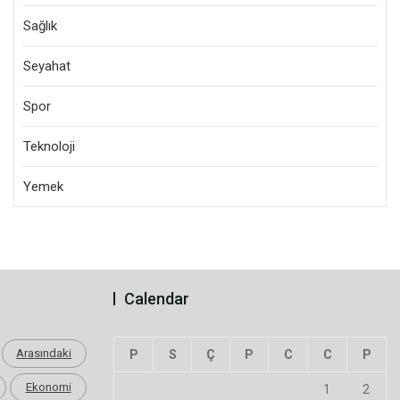
Sağlık
Seyahat
Spor
Teknoloji
Yemek
Calendar
Arasındaki
P
S
Ç
P
C
C
P
Ekonomi
1
2