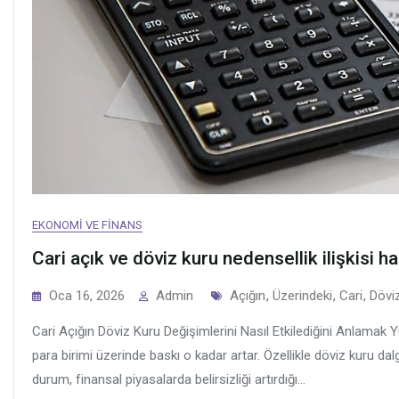
EKONOMI VE FINANS
Cari açık ve döviz kuru nedensellik ilişkisi h
Tags
Oca 16, 2026
Admin
Açığın
,
Üzerindeki
,
Cari
,
Dövi
Cari Açığın Döviz Kuru Değişimlerini Nasıl Etkilediğini Anlamak Y
para birimi üzerinde baskı o kadar artar. Özellikle döviz kuru dal
durum, finansal piyasalarda belirsizliği artırdığı...