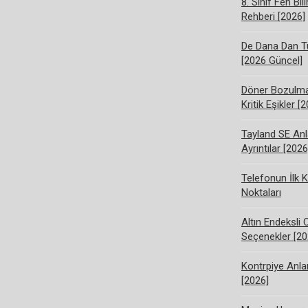
8. Sınıf Fen Bi
Rehberi [2026]
De Dana Dan Tü
[2026 Güncel]
Döner Bozulma 
Kritik Eşikler [
Tayland SE Anl
Ayrıntılar [2026
Telefonun İlk K
Noktaları
Altın Endeksli 
Seçenekler [20
Kontrpiye Anlam
[2026]