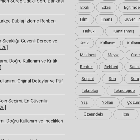
limleri Süreç Odaklı Soru Bankası
Etkili
Etkisi
Eğitimde
Filmi
Finans
Güvenilir
rkçe Dublaj İzleme Rehberi
Hukuki
Kanıtlanmış
Sıcaklığı: Güvenli Derece ve
Kritik
Kullanım
Kullanı
2026]
Makinesi
Meyve
Otom
amı: Doğru Kullanım ve Kritik
Rehber
Rehberi
Sanat
]
Seçimi
Son
Soru
ullanımı: Orijinal Detaylar ve Püf
Teknoloji
Teknolojide
Coin Seçimi: En Güvenilir
Yaş
Yolları
Çözü
26]
Üzerindeki
İçin
ı: Doğru Kullanım ve İncelikleri