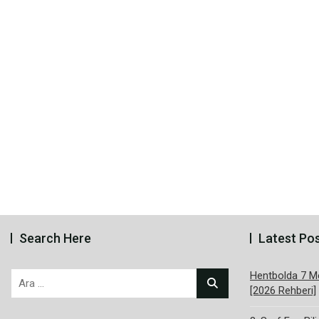
Search Here
Latest Po
Hentbolda 7 Me
Arama:
[2026 Rehberi]