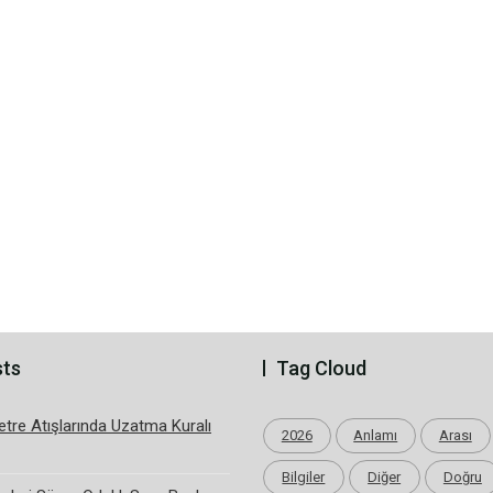
sts
Tag Cloud
tre Atışlarında Uzatma Kuralı
2026
Anlamı
Arası
Bilgiler
Diğer
Doğru