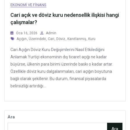
EKONOMI VE FINANS
Cari açık ve döviz kuru nedensellik ilişkisi hangi
çalışmalar?
Oca 16, 2026
Admin
Tags
Açığın
,
Üzerindeki
,
Cari
,
Döviz
,
Kanıtlanmış
,
Kuru
Cari Açığın Döviz Kuru Değişimlerini Nasıl Etkilediğini
Anlamak Yurtiçi ekonominin dış ticaret açığı ne kadar
büyürse, ülkenin para birimi üzerinde baskı o kadar artar.
Özellikle döviz kuru dalgalanmaları, cari açığın boyutuna
bağlı olarak şekillenir. Bu durum, finansal piyasalarda
belirsizliği artırdığı...
Ara
Ara