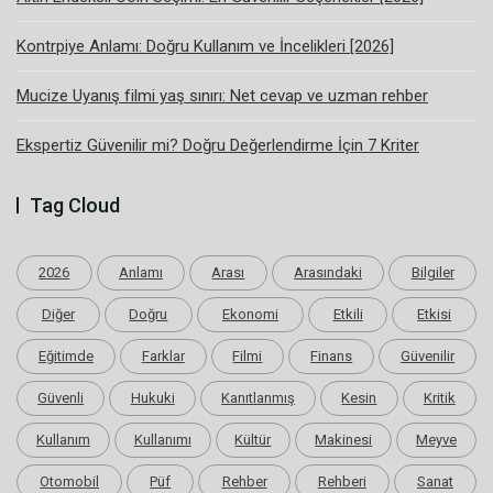
Kontrpiye Anlamı: Doğru Kullanım ve İncelikleri [2026]
Mucize Uyanış filmi yaş sınırı: Net cevap ve uzman rehber
Ekspertiz Güvenilir mi? Doğru Değerlendirme İçin 7 Kriter
Tag Cloud
2026
Anlamı
Arası
Arasındaki
Bilgiler
Diğer
Doğru
Ekonomi
Etkili
Etkisi
Eğitimde
Farklar
Filmi
Finans
Güvenilir
Güvenli
Hukuki
Kanıtlanmış
Kesin
Kritik
Kullanım
Kullanımı
Kültür
Makinesi
Meyve
Otomobil
Püf
Rehber
Rehberi
Sanat