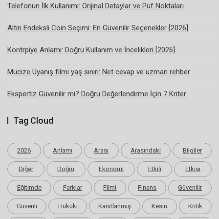
Telefonun İlk Kullanımı: Orijinal Detaylar ve Püf Noktaları
Altın Endeksli Coin Seçimi: En Güvenilir Seçenekler [2026]
Kontrpiye Anlamı: Doğru Kullanım ve İncelikleri [2026]
Mucize Uyanış filmi yaş sınırı: Net cevap ve uzman rehber
Ekspertiz Güvenilir mi? Doğru Değerlendirme İçin 7 Kriter
Tag Cloud
2026
Anlamı
Arası
Arasındaki
Bilgiler
Diğer
Doğru
Ekonomi
Etkili
Etkisi
Eğitimde
Farklar
Filmi
Finans
Güvenilir
Güvenli
Hukuki
Kanıtlanmış
Kesin
Kritik