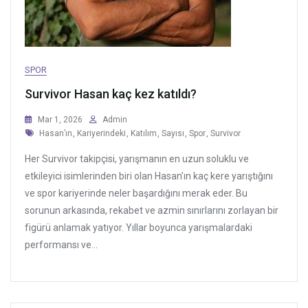
SPOR
Survivor Hasan kaç kez katıldı?
Mar 1, 2026
Admin
Tags
Hasan’ın
,
Kariyerindeki
,
Katılım
,
Sayısı
,
Spor
,
Survivor
Her Survivor takipçisi, yarışmanın en uzun soluklu ve
etkileyici isimlerinden biri olan Hasan’ın kaç kere yarıştığını
ve spor kariyerinde neler başardığını merak eder. Bu
sorunun arkasında, rekabet ve azmin sınırlarını zorlayan bir
figürü anlamak yatıyor. Yıllar boyunca yarışmalardaki
performansı ve...