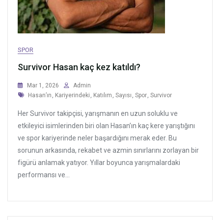
SPOR
Survivor Hasan kaç kez katıldı?
Mar 1, 2026
Admin
Tags
Hasan’ın
,
Kariyerindeki
,
Katılım
,
Sayısı
,
Spor
,
Survivor
Her Survivor takipçisi, yarışmanın en uzun soluklu ve
etkileyici isimlerinden biri olan Hasan’ın kaç kere yarıştığını
ve spor kariyerinde neler başardığını merak eder. Bu
sorunun arkasında, rekabet ve azmin sınırlarını zorlayan bir
figürü anlamak yatıyor. Yıllar boyunca yarışmalardaki
performansı ve...