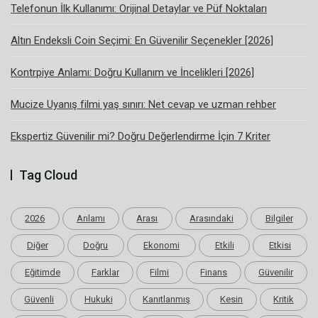
Telefonun İlk Kullanımı: Orijinal Detaylar ve Püf Noktaları
Altın Endeksli Coin Seçimi: En Güvenilir Seçenekler [2026]
Kontrpiye Anlamı: Doğru Kullanım ve İncelikleri [2026]
Mucize Uyanış filmi yaş sınırı: Net cevap ve uzman rehber
Ekspertiz Güvenilir mi? Doğru Değerlendirme İçin 7 Kriter
Tag Cloud
2026
Anlamı
Arası
Arasındaki
Bilgiler
Diğer
Doğru
Ekonomi
Etkili
Etkisi
Eğitimde
Farklar
Filmi
Finans
Güvenilir
Güvenli
Hukuki
Kanıtlanmış
Kesin
Kritik