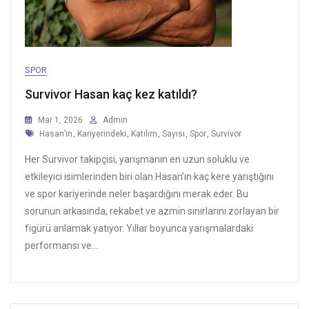
SPOR
Survivor Hasan kaç kez katıldı?
Mar 1, 2026
Admin
Tags
Hasan’ın
,
Kariyerindeki
,
Katılım
,
Sayısı
,
Spor
,
Survivor
Her Survivor takipçisi, yarışmanın en uzun soluklu ve
etkileyici isimlerinden biri olan Hasan’ın kaç kere yarıştığını
ve spor kariyerinde neler başardığını merak eder. Bu
sorunun arkasında, rekabet ve azmin sınırlarını zorlayan bir
figürü anlamak yatıyor. Yıllar boyunca yarışmalardaki
performansı ve...