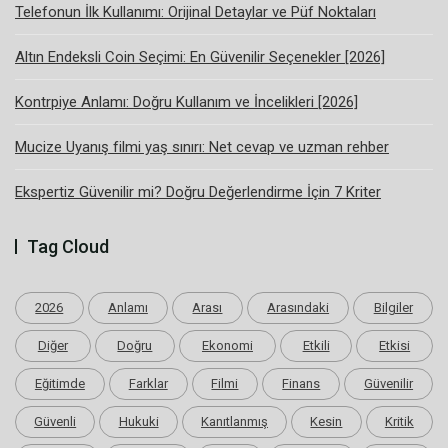
Telefonun İlk Kullanımı: Orijinal Detaylar ve Püf Noktaları
Altın Endeksli Coin Seçimi: En Güvenilir Seçenekler [2026]
Kontrpiye Anlamı: Doğru Kullanım ve İncelikleri [2026]
Mucize Uyanış filmi yaş sınırı: Net cevap ve uzman rehber
Ekspertiz Güvenilir mi? Doğru Değerlendirme İçin 7 Kriter
Tag Cloud
2026
Anlamı
Arası
Arasındaki
Bilgiler
Diğer
Doğru
Ekonomi
Etkili
Etkisi
Eğitimde
Farklar
Filmi
Finans
Güvenilir
Güvenli
Hukuki
Kanıtlanmış
Kesin
Kritik